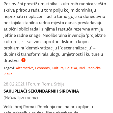
Poslovični prestiž umjetnika i kulturnih radnica vješto
skriva prirodu rada u tom polju kojim dominiraju
nepriznati i neplaćeni rad, a tamo gdje su donedavno
postojala stabilna radna mjesta danas prevladavaju
atipični oblici rada i s njima i rastuća rezervna armija
jeftine radne snage. Neoliberalna invencija ‘projektne
kulture’ je – sasvim suprotno diskursu kojim
proklamira ‘demokratizaciju i ‘decentralizaciju’ –
dubinski transformirala ulogu umjetnosti i kulture u
društvu.
Tagovi:
Alternative
,
Economy
,
Kultura
,
Politika
,
Rad
,
Radnička
prava
28.02.2021.
|
Forum Roma Srbije
SAKUPLJAČI SEKUNDARNIH SIROVINA
(Ne)vidljivi radnici
Veliki broj Roma i Romkinja radi na prikupljanju