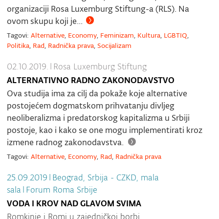
organizaciji Rosa Luxemburg Stiftung-a (RLS). Na
ovom skupu koji je...
Tagovi:
Alternative
,
Economy
,
Feminizam
,
Kultura
,
LGBTIQ
,
Politika
,
Rad
,
Radnička prava
,
Socijalizam
02.10.2019.
|
Rosa Luxemburg Stiftung
ALTERNATIVNO RADNO ZAKONODAVSTVO
Ova studija ima za cilj da pokaže koje alternative
postojećem dogmatskom prihvatanju divljeg
neoliberalizma i predatorskog kapitalizma u Srbiji
postoje, kao i kako se one mogu implementirati kroz
izmene radnog zakonodavstva.
Tagovi:
Alternative
,
Economy
,
Rad
,
Radnička prava
25.09.2019
|
Beograd, Srbija - CZKD, mala
sala
|
Forum Roma Srbije
VODA I KROV NAD GLAVOM SVIMA
Romkinje i Romi u zajedničkoj borbi