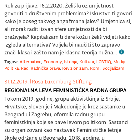
Rok za prijave: 16.2.2020. Želiš kroz umjetnost
govoriti o društvenim problemima? Iskustvo ti govori
kako je doseg takvog angažmana jalov? Umjetnica si,
ali moraš raditi izvan sfere umjetnosti da bi
preživjela? Kapitalizam ti dere kožu i želiš vidjeti kako
izgleda alternativa? Voljela bi naučiti što zapravo
znači klasa i zašto nam je klasna teorija nužna...
Tagovi:
Alternative
,
Economy
,
Istorija
,
Kultura
,
LGBTIQ
,
Mediji
,
Politika
,
Rad
,
Radnička prava
,
Revizionizam
,
Romi
,
Socijalizam
31.12.2019.
|
Rosa Luxemburg Stiftung
REGIONALNA LEVA FEMINISTIČKA RADNA GRUPA
Tokom 2019. godine, grupa aktivistkinja iz Srbije,
Hrvatske, Slovenije i Makedonije je kroz sastanke u
Beogradu i Zagrebu, oformila radnu grupu
feministkinja koje se bave levom politikom. Sastanci
su organizovani kao nastavak Feminističke letnje
škole održane u Beogradu, 2018. godine, u