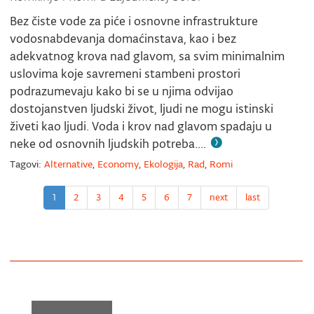
Bez čiste vode za piće i osnovne infrastrukture
vodosnabdevanja domaćinstava, kao i bez
adekvatnog krova nad glavom, sa svim minimalnim
uslovima koje savremeni stambeni prostori
podrazumevaju kako bi se u njima odvijao
dostojanstven ljudski život, ljudi ne mogu istinski
živeti kao ljudi. Voda i krov nad glavom spadaju u
neke od osnovnih ljudskih potreba....
Tagovi:
Alternative
,
Economy
,
Ekologija
,
Rad
,
Romi
1
2
3
4
5
6
7
next
last