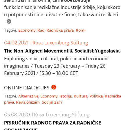
sekundarnih sirovina, čime obezbeđuje
funkcionisanje reciklažne industrije Srbije, koju skoro
u potpunosti čine privatne firme, takozvani recikleri.
Tagovi:
Economy
,
Rad
,
Radnička prava
,
Romi
04.02.2021.
|
Rosa Luxemburg Stiftung
The Non-Aligned Movement & Socialist Yugoslavia
Exploring social, cultural, political and economic
imaginaries / Tuesday 23 February – Friday 26
February 2021 / 15.30 – 18.00 CET
ONLINE DIALOGUES
Tagovi:
Alternative
,
Economy
,
Istorija
,
Kultura
,
Politika
,
Radnička
prava
,
Revizionizam
,
Socijalizam
05.08.2020.
|
Rosa Luxemburg Stiftung
PRIRUČNIK RADNOG PRAVA ZA RADNIČKE