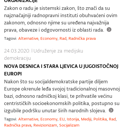
ORGANIZACIJE
Zakon o radu je sistemski zakon, što znači da su
najznačajniji radnopravni instituti obuhvaćeni ovim
zakonom, odnosno njime su uređena najvažnija
prava, obaveze i odgovornosti iz oblasti rada.
Tagovi:
Alternative
,
Economy
,
Rad
,
Radnička prava
24.03.2020.
|
Udruženje za medijsku
demokraciju
NOVA DESNICA I STARA LJEVICA U JUGOISTOČNOJ
EUROPI
Nakon što su socijaldemokratske partije diljem
Europe okrenule leđa svojoj tradicionalnoj masovnoj
bazi, odnosno radničkoj klasi, te prihvatile većinu
centrističkih socioekonomskih politika, postupno su
izgubile podršku unutar širih narodnih slojeva.
Tagovi:
Alternative
,
Economy
,
EU
,
Istorija
,
Mediji
,
Politika
,
Rad
,
Radnička prava
,
Revizionizam
,
Socijalizam