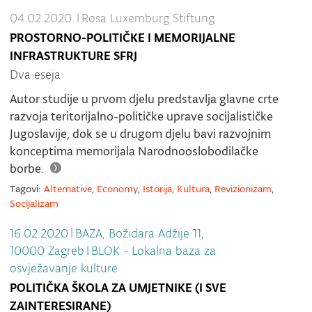
04.02.2020.
|
Rosa Luxemburg Stiftung
PROSTORNO-POLITIČKE I MEMORIJALNE
INFRASTRUKTURE SFRJ
Dva eseja
Autor studije u prvom djelu predstavlja glavne crte
razvoja teritorijalno-političke uprave socijalističke
Jugoslavije, dok se u drugom djelu bavi razvojnim
konceptima memorijala Narodnooslobodilačke
borbe.
Tagovi:
Alternative
,
Economy
,
Istorija
,
Kultura
,
Revizionizam
,
Socijalizam
16.02.2020
|
BAZA, Božidara Adžije 11,
10000 Zagreb
|
BLOK - Lokalna baza za
osvježavanje kulture
POLITIČKA ŠKOLA ZA UMJETNIKE (I SVE
ZAINTERESIRANE)