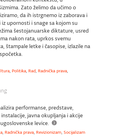
šizmima. Zato želimo da učimo o
liziramo, da ih istrgnemo iz zaborava i
iz upornosti i snage sa kojom su
ežima šestojanuarske diktature, usred
nama nakon rata, uprkos svemu
 štampale letke i časopise, izlazile na
 ispočetka.
ltura
,
Politika
,
Rad
,
Radnička prava
,
ung
analizira performanse, predstave,
instalacije, javna okupljanja i akcije
jugoslovenske levice.
ka
,
Radnička prava
,
Revizionizam
,
Socijalizam