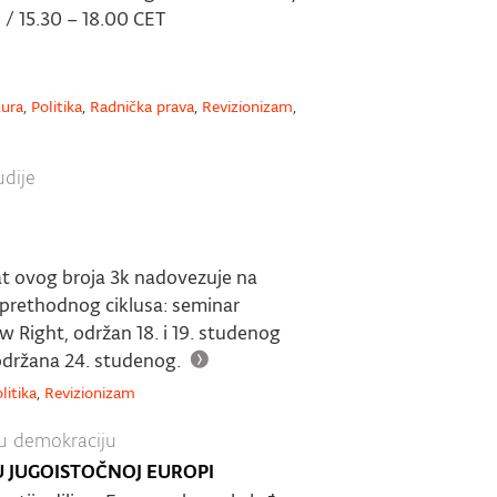
 / 15.30 – 18.00 CET
tura
,
Politika
,
Radnička prava
,
Revizionizam
,
udije
mat ovog broja 3k nadovezuje na
 prethodnog ciklusa: seminar
 Right, održan 18. i 19. studenog
održana 24. studenog.
litika
,
Revizionizam
u demokraciju
 U JUGOISTOČNOJ EUROPI