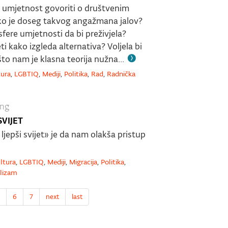
oz umjetnost govoriti o društvenim
ko je doseg takvog angažmana jalov?
 sfere umjetnosti da bi preživjela?
eti kako izgleda alternativa? Voljela bi
što nam je klasna teorija nužna...
tura
,
LGBTIQ
,
Mediji
,
Politika
,
Rad
,
Radnička
ung
SVIJET
ljepši svijet» je da nam olakša pristup
ltura
,
LGBTIQ
,
Mediji
,
Migracija
,
Politika
,
alizam
6
7
next
last