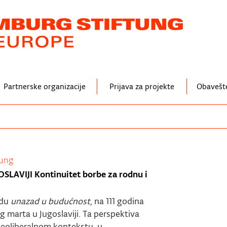
Partnerske organizacije
Prijava za projekte
Obavešt
tung
AVIJI Kontinuitet borbe za rodnu i
edu
unazad u budućnost
, na 111 godina
 marta u Jugoslaviji. Ta perspektiva
eoliberalnom kontekstu, u