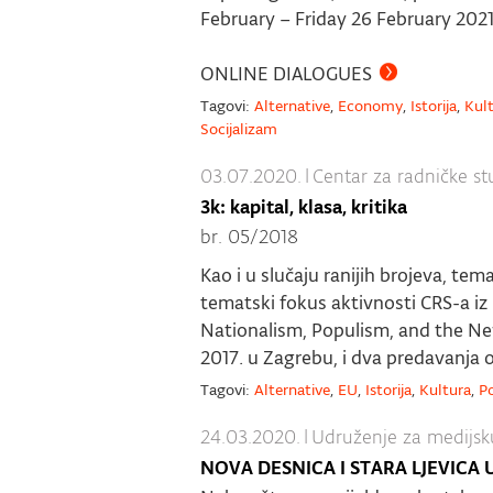
February – Friday 26 February 2021
ONLINE DIALOGUES
Tagovi:
Alternative
,
Economy
,
Istorija
,
Kul
Socijalizam
03.07.2020.
|
Centar za radničke st
3k: kapital, klasa, kritika
br. 05/2018
Kao i u slučaju ranijih brojeva, te
tematski fokus aktivnosti CRS-a iz
Nationalism, Populism, and the New
2017. u Zagrebu, i dva predavanja 
Tagovi:
Alternative
,
EU
,
Istorija
,
Kultura
,
Po
24.03.2020.
|
Udruženje za medijsk
NOVA DESNICA I STARA LJEVICA