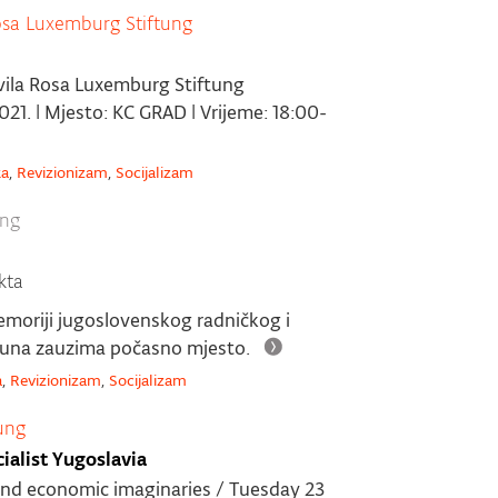
sa Luxemburg Stiftung
avila Rosa Luxemburg Stiftung
1. | Mjesto: KC GRAD | Vrijeme: 18:00-
ka
,
Revizionizam
,
Socijalizam
ung
kta
emoriji jugoslovenskog radničkog i
buna zauzima počasno mjesto.
a
,
Revizionizam
,
Socijalizam
ung
alist Yugoslavia
al and economic imaginaries / Tuesday 23