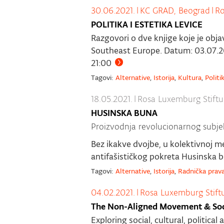
30.06.2021.
|
KC GRAD, Beograd
|
Ro
POLITIKA I ESTETIKA LEVICE
Razgovori o dve knjige koje je obj
Southeast Europe. Datum: 03.07.202
21:00
Tagovi:
Alternative
,
Istorija
,
Kultura
,
Politi
18.05.2021.
|
Rosa Luxemburg Stift
HUSINSKA BUNA
Proizvodnja revolucionarnog subje
Bez ikakve dvojbe, u kolektivnoj m
antifašističkog pokreta Husinska 
Tagovi:
Alternative
,
Istorija
,
Radnička prav
04.02.2021.
|
Rosa Luxemburg Stift
The Non-Aligned Movement & Soci
Exploring social, cultural, politic