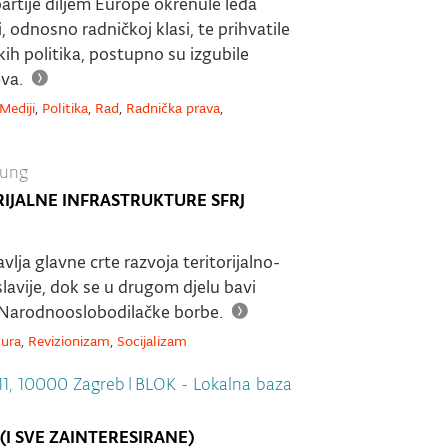
rtije diljem Europe okrenule leđa
, odnosno radničkoj klasi, te prihvatile
ih politika, postupno su izgubile
eva.
Mediji
,
Politika
,
Rad
,
Radnička prava
,
tung
IJALNE INFRASTRUKTURE SFRJ
lja glavne crte razvoja teritorijalno-
slavije, dok se u drugom djelu bavi
Narodnooslobodilačke borbe.
tura
,
Revizionizam
,
Socijalizam
11, 10000 Zagreb
|
BLOK - Lokalna baza
(I SVE ZAINTERESIRANE)