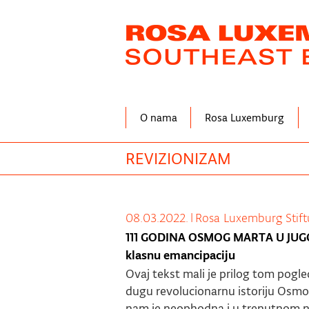
Skip
to
main
content
O nama
Rosa Luxemburg
REVIZIONIZAM
08.03.2022.
|
Rosa Luxemburg Stif
111 GODINA OSMOG MARTA U JUGOSL
klasnu emancipaciju
Ovaj tekst mali je prilog tom pogl
dugu revolucionarnu istoriju Osmog
nam je neophodna i u trenutnom n