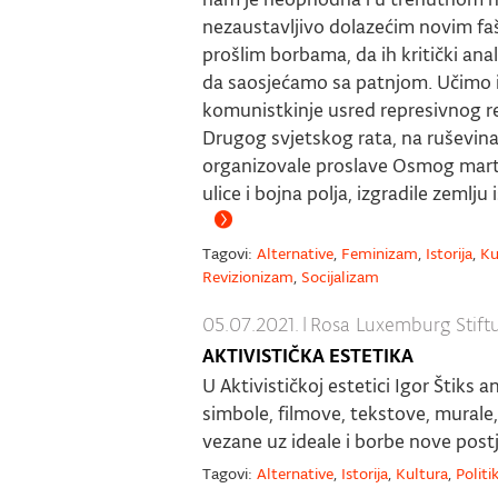
nezaustavljivo dolazećim novim fa
prošlim borbama, da ih kritički ana
da saosjećamo sa patnjom. Učimo i 
komunistkinje usred represivnog r
Drugog svjetskog rata, na ruševi
organizovale proslave Osmog marta,
ulice i bojna polja, izgradile zemlju
Tagovi:
Alternative
,
Feminizam
,
Istorija
,
Ku
Revizionizam
,
Socijalizam
05.07.2021.
|
Rosa Luxemburg Stift
AKTIVISTIČKA ESTETIKA
U Aktivističkoj estetici Igor Štiks 
simbole, filmove, tekstove, murale, 
vezane uz ideale i borbe nove post
Tagovi:
Alternative
,
Istorija
,
Kultura
,
Politi