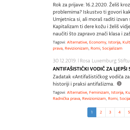
Rok za prijave: 16.2.2020. Želiš kr
problemima? Iskustvo ti govori ka
Umjetnica si, ali moraš raditi izvan
Kapitalizam ti dere kožu i želiš vidj
naučiti što zapravo znači klasa i za
Tagovi:
Alternative
,
Economy
,
Istorija
,
Kul
prava
,
Revizionizam
,
Romi
,
Socijalizam
30.12.2019.
|
Rosa Luxemburg Stift
ANTIFAŠISTIČKI VODIČ ZA LJEPŠI 
Zadatak «Antifašističkog vodiča za 
historiji i praksi antifašizma.
Tagovi:
Alternative
,
Feminizam
,
Istorija
,
Ku
Radnička prava
,
Revizionizam
,
Romi
,
Socij
1
2
3
4
5