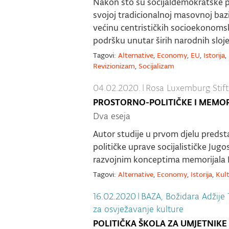
Nakon što su socijaldemokratske pa
svojoj tradicionalnoj masovnoj bazi
većinu centrističkih socioekonomsk
podršku unutar širih narodnih sloj
Tagovi:
Alternative
,
Economy
,
EU
,
Istorija
,
Revizionizam
,
Socijalizam
04.02.2020.
|
Rosa Luxemburg Stif
PROSTORNO-POLITIČKE I MEMOR
Dva eseja
Autor studije u prvom djelu predstav
političke uprave socijalističke Jugo
razvojnim konceptima memorijala 
Tagovi:
Alternative
,
Economy
,
Istorija
,
Kul
16.02.2020
|
BAZA, Božidara Adžije 
za osvježavanje kulture
POLITIČKA ŠKOLA ZA UMJETNIKE 