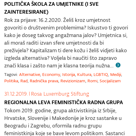
POLITIČKA ŠKOLA ZA UMJETNIKE (I SVE
ZAINTERESIRANE)
Rok za prijave: 16.2.2020. Želiš kroz umjetnost
govoriti o društvenim problemima? Iskustvo ti govori
kako je doseg takvog angažmana jalov? Umjetnica si,
ali moraš raditi izvan sfere umjetnosti da bi
preživjela? Kapitalizam ti dere kožu i želiš vidjeti kako
izgleda alternativa? Voljela bi naučiti što zapravo
znači klasa i zašto nam je klasna teorija nužna...
Tagovi:
Alternative
,
Economy
,
Istorija
,
Kultura
,
LGBTIQ
,
Mediji
,
Politika
,
Rad
,
Radnička prava
,
Revizionizam
,
Romi
,
Socijalizam
31.12.2019.
|
Rosa Luxemburg Stiftung
REGIONALNA LEVA FEMINISTIČKA RADNA GRUPA
Tokom 2019. godine, grupa aktivistkinja iz Srbije,
Hrvatske, Slovenije i Makedonije je kroz sastanke u
Beogradu i Zagrebu, oformila radnu grupu
feministkinja koje se bave levom politikom. Sastanci