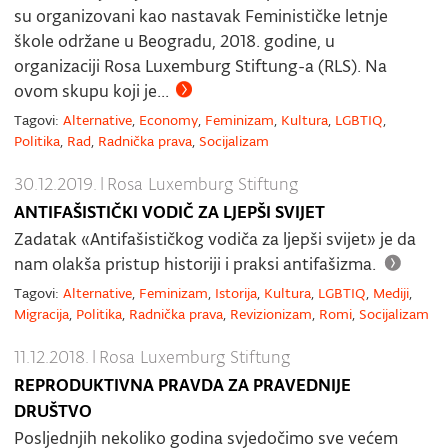
su organizovani kao nastavak Feminističke letnje
škole održane u Beogradu, 2018. godine, u
organizaciji Rosa Luxemburg Stiftung-a (RLS). Na
ovom skupu koji je...
Tagovi:
Alternative
,
Economy
,
Feminizam
,
Kultura
,
LGBTIQ
,
Politika
,
Rad
,
Radnička prava
,
Socijalizam
30.12.2019.
|
Rosa Luxemburg Stiftung
ANTIFAŠISTIČKI VODIČ ZA LJEPŠI SVIJET
Zadatak «Antifašističkog vodiča za ljepši svijet» je da
nam olakša pristup historiji i praksi antifašizma.
Tagovi:
Alternative
,
Feminizam
,
Istorija
,
Kultura
,
LGBTIQ
,
Mediji
,
Migracija
,
Politika
,
Radnička prava
,
Revizionizam
,
Romi
,
Socijalizam
11.12.2018.
|
Rosa Luxemburg Stiftung
REPRODUKTIVNA PRAVDA ZA PRAVEDNIJE
DRUŠTVO
Posljednjih nekoliko godina svjedočimo sve većem