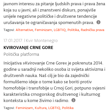
javnom interesu za pitanje ljudskih prava i prava žena
koja su u javni, ali i znanstveni diskurs, ponajviše
unijele negativne političke i društvene tendencije
urušavanja te ograničavanja spomenutih prava.
Tagovi:
Alternative
,
Feminizam
,
LGBTIQ
,
Politika
,
Radnička prava
17.01.2017.
|
Kvir Montenegro
KVIROVANJE CRNE GORE
Politička platforma
Inicijativa »Kvirovanje Crne Gore« je pokrenuta 2014.
godine u saradnji nekoliko osoba iz svijeta aktivizma i
društvenih nauka. Naš cilj je bio da zajednički
formulišemo ideje o tome kako se boriti protiv
homofobije i transfobije u Crnoj Gori, potpuno svjesni
karakteristika crnogorskog društvenog i kulturnog
konteksta u kome živimo i radimo.
Tagovi:
Feminizam
,
Kultura
,
LGBTIQ
,
Politika