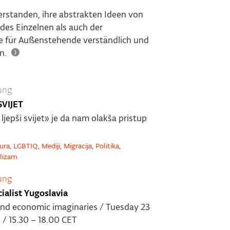
verstanden, ihre abstrakten Ideen von
des Einzelnen als auch der
sie für Außenstehende verständlich und
n.
ung
SVIJET
ljepši svijet» je da nam olakša pristup
ura
,
LGBTIQ
,
Mediji
,
Migracija
,
Politika
,
alizam
ung
alist Yugoslavia
al and economic imaginaries / Tuesday 23
 / 15.30 – 18.00 CET