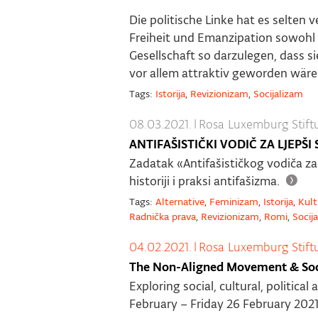
Die politische Linke hat es selten 
Freiheit und Emanzipation sowohl 
Gesellschaft so darzulegen, dass 
vor allem attraktiv geworden wäre
Tags:
Istorija
,
Revizionizam
,
Socijalizam
08.03.2021.
|
Rosa Luxemburg Stift
ANTIFAŠISTIČKI VODIČ ZA LJEPŠI 
Zadatak «Antifašističkog vodiča za 
historiji i praksi antifašizma.
Tags:
Alternative
,
Feminizam
,
Istorija
,
Kult
Radnička prava
,
Revizionizam
,
Romi
,
Socij
04.02.2021.
|
Rosa Luxemburg Stift
The Non-Aligned Movement & Soci
Exploring social, cultural, politic
February – Friday 26 February 2021