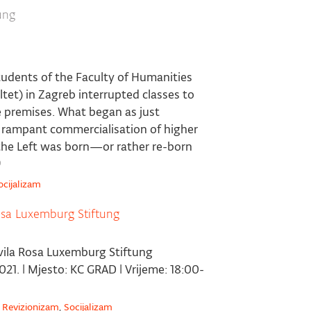
ung
tudents of the Faculty of Humanities
ltet) in Zagreb interrupted classes to
e premises. What began as just
e rampant commercialisation of higher
he Left was born—or rather re-born
ocijalizam
sa Luxemburg Stiftung
avila Rosa Luxemburg Stiftung
1. | Mjesto: KC GRAD | Vrijeme: 18:00-
,
Revizionizam
,
Socijalizam