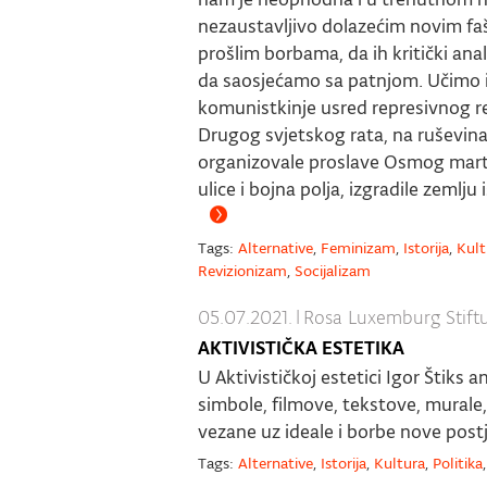
nezaustavljivo dolazećim novim fa
prošlim borbama, da ih kritički ana
da saosjećamo sa patnjom. Učimo i 
komunistkinje usred represivnog r
Drugog svjetskog rata, na ruševi
organizovale proslave Osmog marta,
ulice i bojna polja, izgradile zemlju
Tags:
Alternative
,
Feminizam
,
Istorija
,
Kult
Revizionizam
,
Socijalizam
05.07.2021.
|
Rosa Luxemburg Stift
AKTIVISTIČKA ESTETIKA
U Aktivističkoj estetici Igor Štiks 
simbole, filmove, tekstove, murale, 
vezane uz ideale i borbe nove post
Tags:
Alternative
,
Istorija
,
Kultura
,
Politika