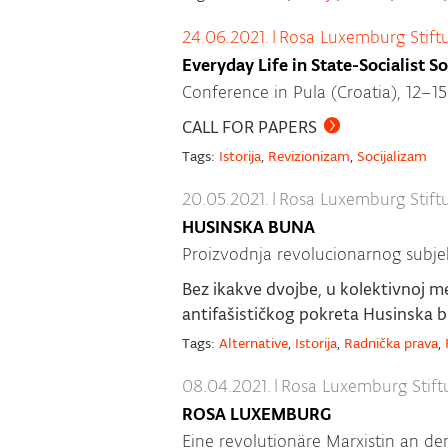
24.06.2021.
|
Rosa Luxemburg Stift
Everyday Life in State-Socialist So
Conference in Pula (Croatia), 12–
CALL FOR PAPERS
Tags:
Istorija
,
Revizionizam
,
Socijalizam
20.05.2021.
|
Rosa Luxemburg Stift
HUSINSKA BUNA
Proizvodnja revolucionarnog subje
Bez ikakve dvojbe, u kolektivnoj m
antifašističkog pokreta Husinska 
Tags:
Alternative
,
Istorija
,
Radnička prava
,
08.04.2021.
|
Rosa Luxemburg Stift
ROSA LUXEMBURG
Eine revolutionäre Marxistin an d