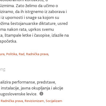
šizmima. Zato želimo da učimo o
liziramo, da ih istrgnemo iz zaborava i
iz upornosti i snage sa kojom su
ežima šestojanuarske diktature, usred
nama nakon rata, uprkos svemu
 štampale letke i časopise, izlazile na
 ispočetka.
ura
,
Politika
,
Rad
,
Radnička prava
,
ung
analizira performanse, predstave,
instalacije, javna okupljanja i akcije
jugoslovenske levice.
,
Radnička prava
,
Revizionizam
,
Socijalizam