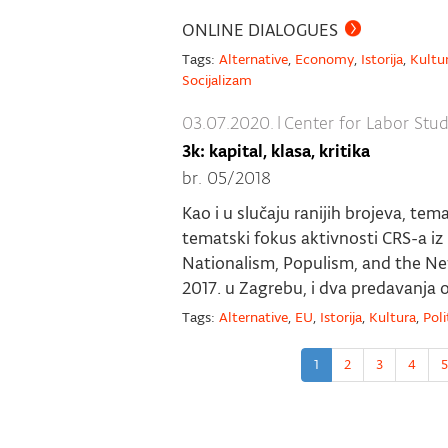
ONLINE DIALOGUES
Tags:
Alternative
,
Economy
,
Istorija
,
Kultu
Socijalizam
03.07.2020.
|
Center for Labor Stud
3k: kapital, klasa, kritika
br. 05/2018
Kao i u slučaju ranijih brojeva, te
tematski fokus aktivnosti CRS-a iz
Nationalism, Populism, and the New
2017. u Zagrebu, i dva predavanja 
Tags:
Alternative
,
EU
,
Istorija
,
Kultura
,
Poli
1
2
3
4
5