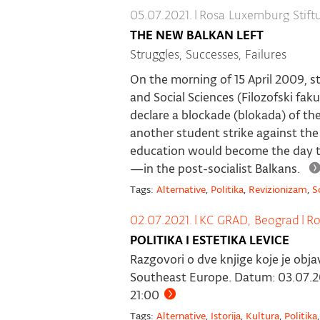
05.07.2021.
|
Rosa Luxemburg Stift
THE NEW BALKAN LEFT
Struggles, Successes, Failures
On the morning of 15 April 2009, s
and Social Sciences (Filozofski faku
declare a blockade (blokada) of th
another student strike against th
education would become the day t
—in the post-socialist Balkans.
Tags:
Alternative
,
Politika
,
Revizionizam
,
S
02.07.2021.
|
KC GRAD, Beograd
|
Ro
POLITIKA I ESTETIKA LEVICE
Razgovori o dve knjige koje je obj
Southeast Europe. Datum: 03.07.202
21:00
Tags:
Alternative
,
Istorija
,
Kultura
,
Politika