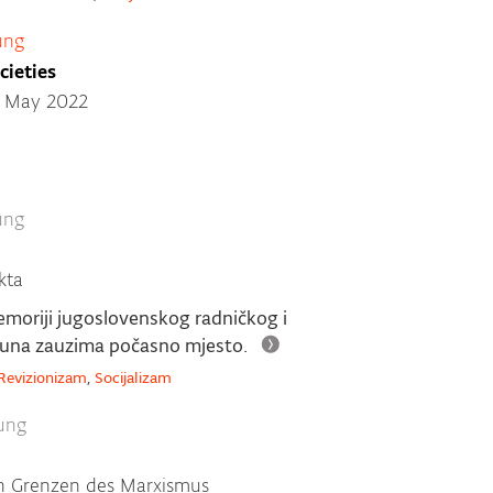
ung
cieties
15 May 2022
ung
kta
emoriji jugoslovenskog radničkog i
buna zauzima počasno mjesto.
Revizionizam
,
Socijalizam
ung
en Grenzen des Marxismus