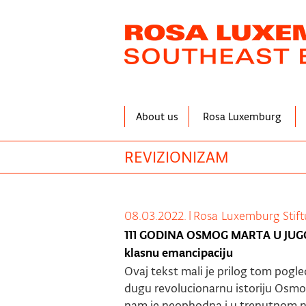
Skip
to
main
content
About us
Rosa Luxemburg
REVIZIONIZAM
08.03.2022.
|
Rosa Luxemburg Stif
111 GODINA OSMOG MARTA U JUGOSL
klasnu emancipaciju
Ovaj tekst mali je prilog tom pogl
dugu revolucionarnu istoriju Osmog
nam je neophodna i u trenutnom n