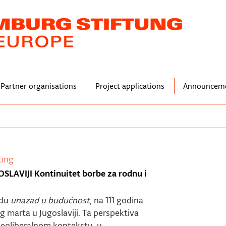
Partner organisations
Project applications
Announcem
tung
AVIJI Kontinuitet borbe za rodnu i
edu
unazad u budućnost
, na 111 godina
 marta u Jugoslaviji. Ta perspektiva
eoliberalnom kontekstu, u