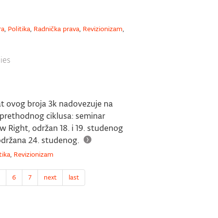
ra
,
Politika
,
Radnička prava
,
Revizionizam
,
ies
mat ovog broja 3k nadovezuje na
 prethodnog ciklusa: seminar
 Right, održan 18. i 19. studenog
održana 24. studenog.
tika
,
Revizionizam
6
7
next
last