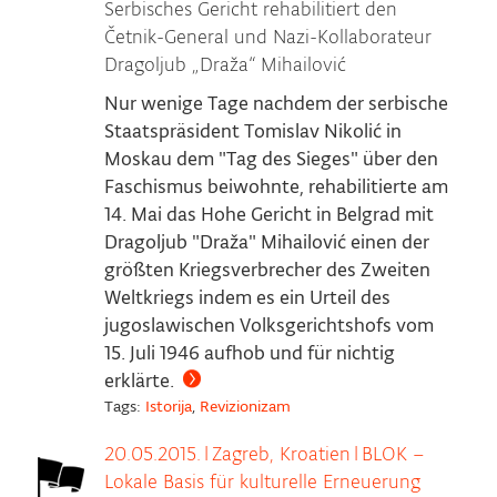
Serbisches Gericht rehabilitiert den
Četnik-General und Nazi-Kollaborateur
Dragoljub „Draža“ Mihailović
Nur wenige Tage nachdem der serbische
Staatspräsident Tomislav Nikolić in
Moskau dem "Tag des Sieges" über den
Faschismus beiwohnte, rehabilitierte am
14. Mai das Hohe Gericht in Belgrad mit
Dragoljub "Draža" Mihailović einen der
größten Kriegsverbrecher des Zweiten
Weltkriegs indem es ein Urteil des
jugoslawischen Volksgerichtshofs vom
15. Juli 1946 aufhob und für nichtig
erklärte.
Tags:
Istorija
,
Revizionizam
20.05.2015.
|
Zagreb, Kroatien
|
BLOK –
Lokale Basis für kulturelle Erneuerung