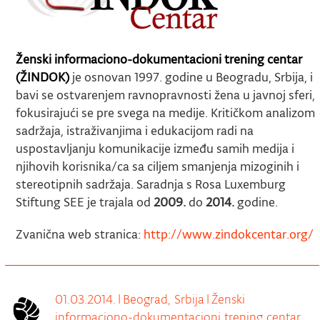
Ženski informaciono-dokumentacioni trening centar
(ŽINDOK)
je osnovan 1997. godine u Beogradu, Srbija, i
bavi se ostvarenjem ravnopravnosti žena u javnoj sferi,
fokusirajući se pre svega na medije. Kritičkom analizom
sadržaja, istraživanjima i edukacijom radi na
uspostavljanju komunikacije između samih medija i
njihovih korisnika/ca sa ciljem smanjenja mizoginih i
stereotipnih sadržaja. Saradnja s Rosa Luxemburg
Stiftung SEE je trajala od
2009.
do
2014.
godine.
Zvanična web stranica:
http://www.zindokcentar.org/
01.03.2014.
|
Beograd, Srbija
|
Ženski
informaciono-dokumentacioni trening centar