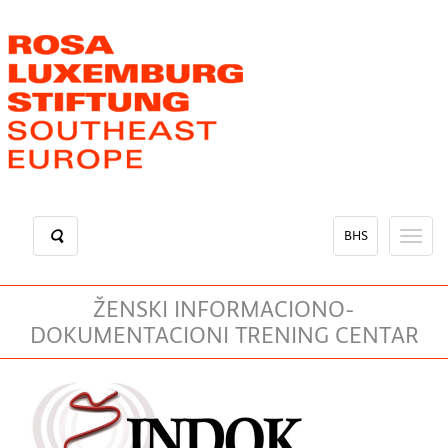
Skip
to
main
content
BHS
Toggl
naviga
ŽENSKI INFORMACIONO-
DOKUMENTACIONI TRENING CENTAR