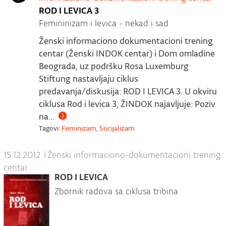
ROD I LEVICA 3
Femininizam i levica - nekad i sad
Ženski informaciono dokumentacioni trening
centar (Ženski INDOK centar) i Dom omladine
Beograda, uz podršku Rosa Luxemburg
Stiftung nastavljaju ciklus
predavanja/diskusija: ROD I LEVICA 3. U okviru
ciklusa Rod i levica 3, ŽINDOK najavljuje: Poziv
na...
Feminizam
Socijalizam
Tagovi:
,
15.12.2012.
|
Ženski informaciono-dokumentacioni trening
centar
ROD I LEVICA
Zbornik radova sa ciklusa tribina