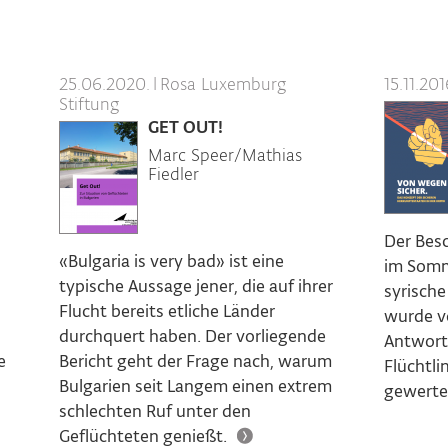
25.06.2020.
|
Rosa Luxemburg
15.11.201
Stiftung
GET OUT!
Marc Speer/Mathias
Fiedler
Der Bes
«Bulgaria is very bad» ist eine
im Somme
typische Aussage jener, die auf ihrer
syrische
Flucht bereits etliche Länder
wurde v
durchquert haben. Der vorliegende
Antwort
e
Bericht geht der Frage nach, warum
Flüchtli
Bulgarien seit Langem einen extrem
gewerte
schlechten Ruf unter den
Geflüchteten genießt.