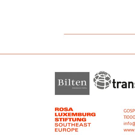
GOSP
1100
info@
www.