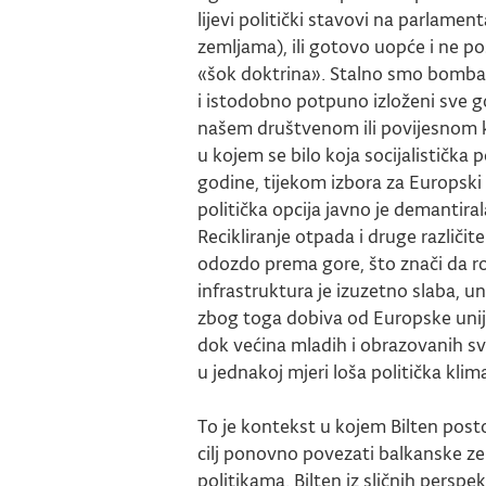
lijevi politički stavovi na parlamen
zemljama), ili gotovo uopće i ne p
«šok doktrina». Stalno smo bombar
i istodobno potpuno izloženi sve gor
našem društvenom ili povijesnom 
u kojem se bilo koja socijalistička p
godine, tijekom izbora za Europski
politička opcija javno je demantirala
Recikliranje otpada i druge različi
odozdo prema gore, što znači da rod
infrastruktura je izuzetno slaba, 
zbog toga dobiva od Europske unije.
dok većina mladih i obrazovanih s
u jednakoj mjeri loša politička klim
To je kontekst u kojem Bilten posto
cilj ponovno povezati balkanske ze
politikama. Bilten iz sličnih perspe