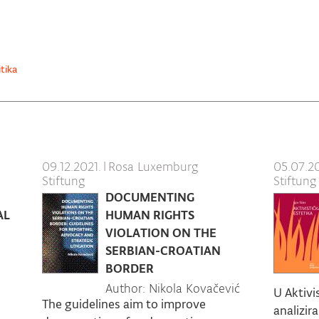
itika
09.12.2021.
|
Rosa Luxemburg
05.07.20
Stiftung
Stiftung
DOCUMENTING
AL
HUMAN RIGHTS
VIOLATION ON THE
SERBIAN-CROATIAN
BORDER
Author: Nikola Kovačević
U Aktivis
The guidelines aim to improve
analizir