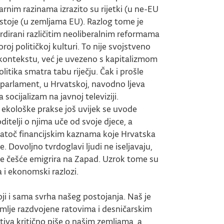
tarnim razinama izrazito su rijetki (u ne-EU
ostoje (u zemljama EU). Razlog tome je
dirani različitim neoliberalnim reformama
oj političkoj kulturi. To nije svojstveno
kontekstu, već je uvezeno s kapitalizmom
olitika smatra tabu riječju. Čak i prošle
 parlament, u Hrvatskoj, navodno ljeva
 socijalizam na javnoj televiziji.
te ekološke prakse još uvijek se uvode
itelji o njima uče od svoje djece, a
unatoč financijskim kaznama koje Hrvatska
 Dovoljno tvrdoglavi ljudi ne iseljavaju,
ve češće emigrira na Zapad. Uzrok tome su
a i ekonomski razlozi.
ji i sama svrha našeg postojanja. Naš je
mlje razdvojene ratovima i desničarskim
ktiva kritično piše o našim zemljama, a