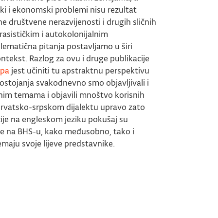
čki i ekonomski problemi nisu rezultat
e društvene nerazvijenosti i drugih sličnih
orasističkim i autokolonijalnim
ematična pitanja postavljamo u širi
ntekst. Razlog za ovu i druge publikacije
opa
jest učiniti tu apstraktnu perspektivu
postojanja svakodnevno smo objavljivali i
nim temama i objavili mnoštvo korisnih
rvatsko-srpskom dijalektu upravo zato
cije na engleskom jeziku pokušaj su
ore na BHS-u, kako međusobno, tako i
emaju svoje lijeve predstavnike.