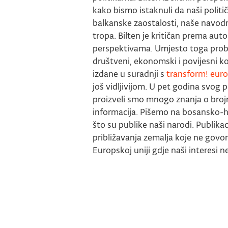
kako bismo istaknuli da naši politi
balkanske zaostalosti, naše navodn
tropa. Bilten je kritičan prema aut
perspektivama. Umjesto toga probl
društveni, ekonomski i povijesni ko
izdane u suradnji s
transform! eur
još vidljivijom. U pet godina svog 
proizveli smo mnogo znanja o broj
informacija. Pišemo na bosansko-h
što su publike naši narodi. Publika
približavanja zemalja koje ne gov
Europskoj uniji gdje naši interesi n