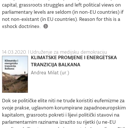
capital, grassroots struggles and left political views on
parliamentary levels are seldom (in non-EU countries) if
not non-existant (in EU countries). Reason for this is a
«shock doctrine».
14.03.2020.
|
Udruženje za medijsku demokraciju
KLIMATSKE PROMJENE I ENERGETSKA
TRANZICIJA BALKANA
Andrea Milat (ur.)
Dok se političke elite niti ne trude koristiti eufemizme za
svoje prakse, uglavnom korumpirane zapadnoeuropskim
kapitalom, grasroots pokreti i lijevi politički stavovi na
parlamentarnim razinama izrazito su rijetki (u ne-EU