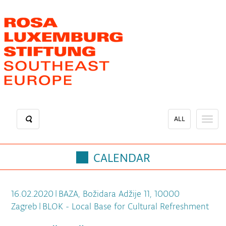
Skip
to
main
content
ALL
Toggl
naviga
CALENDAR
16.02.2020
|
BAZA, Božidara Adžije 11, 10000
Zagreb
|
BLOK - Local Base for Cultural Refreshment