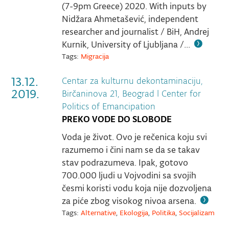
(7-9pm Greece) 2020. With inputs by
Nidžara Ahmetašević, independent
researcher and journalist / BiH, Andrej
Kurnik, University of Ljubljana /...
Tags:
Migracija
13.12.
Centar za kulturnu dekontaminaciju,
2019.
Birčaninova 21, Beograd
|
Center for
Politics of Emancipation
PREKO VODE DO SLOBODE
Voda je život. Ovo je rečenica koju svi
razumemo i čini nam se da se takav
stav podrazumeva. Ipak, gotovo
700.000 ljudi u Vojvodini sa svojih
česmi koristi vodu koja nije dozvoljena
za piće zbog visokog nivoa arsena.
Tags:
Alternative
,
Ekologija
,
Politika
,
Socijalizam