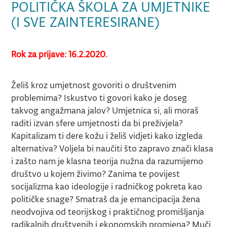
POLITIČKA ŠKOLA ZA UMJETNIKE
(I SVE ZAINTERESIRANE)
Rok za
prijave
: 16.2.2020.
Želiš kroz umjetnost govoriti o društvenim
problemima? Iskustvo ti govori kako je doseg
takvog angažmana jalov? Umjetnica si, ali moraš
raditi izvan sfere umjetnosti da bi preživjela?
Kapitalizam ti dere kožu i želiš vidjeti kako izgleda
alternativa? Voljela bi naučiti što zapravo znači klasa
i zašto nam je klasna teorija nužna da razumijemo
društvo u kojem živimo? Zanima te povijest
socijalizma kao ideologije i radničkog pokreta kao
političke snage? Smatraš da je emancipacija žena
neodvojiva od teorijskog i praktičnog promišljanja
radikalnih društvenih i ekonomskih promjena? Muči