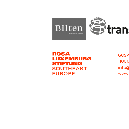
GOSP
1100
info@
www.