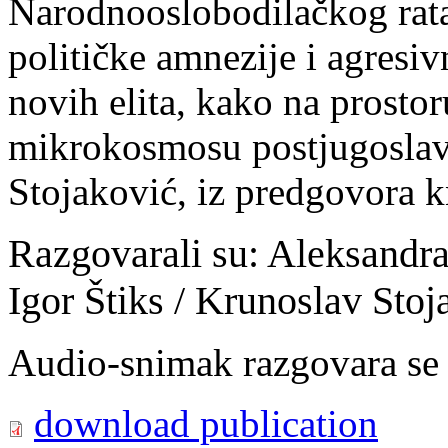
Narodnooslobodilačkog rata,
političke amnezije i agres
novih elita, kako na prosto
mikrokosmosu postjugoslav
Stojaković, iz predgovora kn
Razgovarali su: Aleksandra
Igor Štiks / Krunoslav Stoj
Audio-snimak razgovara se
download publication