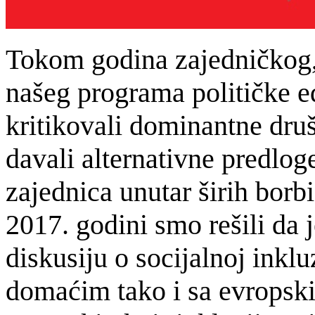
Tokom godina zajedničkog, 
našeg programa političke ed
kritikovali dominantne druš
davali alternativne predlo
zajednica unutar širih borb
2017. godini smo rešili da
diskusiju o socijalnoj inkl
domaćim tako i sa evropski