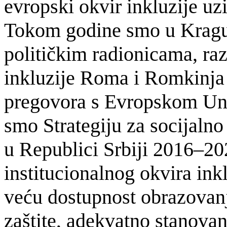
evropski okvir inkluzije u
Tokom godine smo u Kragu
političkim radionicama, raz
inkluzije Roma i Romkinja k
pregovora s Evropskom Unij
smo Strategiju za socijaln
u Republici Srbiji 2016–2
institucionalnog okvira ink
veću dostupnost obrazovanj
zaštite, adekvatno stanova